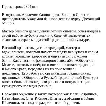
|
Просмотров: 2894 шт.
Выпускник Академии банного дела Банного Союза и
преподаватель Академии банного дела по курсу: Домашний
банщик.
Мастер банного дела с девятилетним опытом, сочетающий в
своей работе глубокие знания о бане, её инструментах,
техниках и страсть к русской традиционной культуре.
Василий хранитель русских традиций, мастер и
вдохновитель, который помогает людям вернуться к своим
корням, крепкому здоровью и ощутить силу русской
бани.
Как участник фольклорного ансамбля «Оберег» в
Миассе, не только поёт, но и восстанавливает традиции
Южного Урала, передавая их из поколения в
поколение.
Его
работа по организации традиционных
праздников с Обществом Русской Традиционной Культуры
вносит большой вклад в сохранение и популяризацию
культурного наследия региона.
Проходил
обучение у таких мастеров как Иван Бояринцев,
Иван Ивакин, Олег Рябиков, Ильгиз Латфуллин и Юлия
Шелепина, что подтверждает высокий уровень