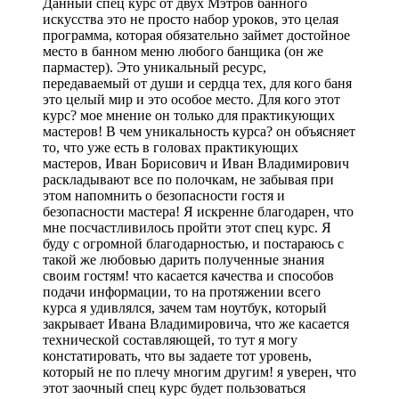
Данный спец курс от двух Мэтров банного
искусства это не просто набор уроков, это целая
программа, которая обязательно займет достойное
место в банном меню любого банщика (он же
пармастер). Это уникальный ресурс,
передаваемый от души и сердца тех, для кого баня
это целый мир и это особое место. Для кого этот
курс? мое мнение он только для практикующих
мастеров! В чем уникальность курса? он объясняет
то, что уже есть в головах практикующих
мастеров, Иван Борисович и Иван Владимирович
раскладывают все по полочкам, не забывая при
этом напомнить о безопасности гостя и
безопасности мастера! Я искренне благодарен, что
мне посчастливилось пройти этот спец курс. Я
буду с огромной благодарностью, и постараюсь с
такой же любовью дарить полученные знания
своим гостям! что касается качества и способов
подачи информации, то на протяжении всего
курса я удивлялся, зачем там ноутбук, который
закрывает Ивана Владимировича, что же касается
технической составляющей, то тут я могу
констатировать, что вы задаете тот уровень,
который не по плечу многим другим! я уверен, что
этот заочный спец курс будет пользоваться