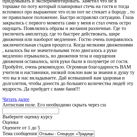
придумывать и экспериментировать. Заметил что не в
торшаке по поту который планировал стечь на гостя и тогда
вспомнил про выражение что если пот не стекает а бороду , то
не правильное положение. Быстро исправлял ситуацию. Глаза
закрылись с первого момента сами у меня и стал очень остро
ощущать. Появлялись образы и желания различные. Где то
увеличить амплитуду, где то быстрее действовать, шире
движения или наоборот медленнее. Гостю очень понравилось
заключительная стадия процесса. Когда мелкими движениями
, казалось бы не значительными тело двигалось а руки
медленно отрывались, но движения тела и ощущения
движения оставались, хотя руки были в полуметре от гостя.
Пробуйте, очень рекомендую. Огромная благодарность ВАМ
учителя и наставники, низкий поклон вам за знания и душу ту
что вы в нас вкладываете. Дай всевышний вам здоровья и
долголетия, чтобы донести до большего количества людей эту
мудрость. Да прибудет с вами баня!!!
Читать далее
Антиспам поле. Его необходимо скрыть через css
Выберите оценку курсу
Оценка
Оцените от 1 до 5
Тема сообщения